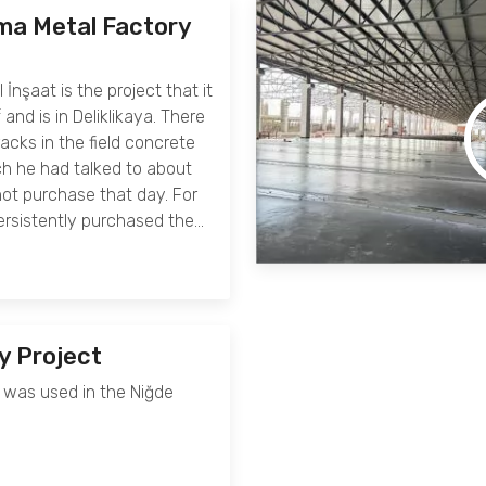
ma Metal Factory
 İnşaat is the project that it
 and is in Deliklikaya. There
cks in the field concrete
ch he had talked to about
not purchase that day. For
persistently purchased the…
y Project
 was used in the Niğde