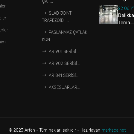
ÇA…...
ler
22 06 
SLAB JOINT
Delikk
eler
TRAPEZOİD…...
Tema….
rler
PASLANMAZ ÇATLAK
KON…...
işim
AR 901 SERİSİ...
AR 902 SERİSİ...
AR 841 SERİSİ...
AKSESUARLAR...
© 2023 Arfen - Tüm hakları saklıdır - Hazırlayan
markaca.net