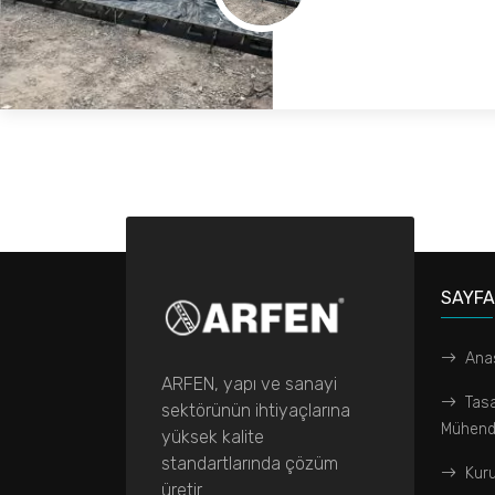
SAYF
Ana
ARFEN, yapı ve sanayi
Tas
sektörünün ihtiyaçlarına
Mühendi
yüksek kalite
standartlarında çözüm
Kur
üretir.