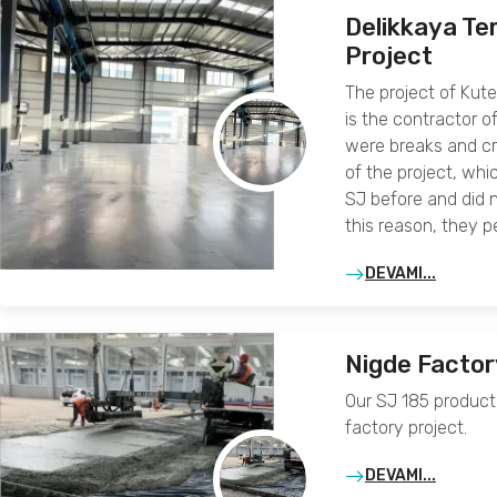
Delikkaya Te
Project
The project of Kutel
is the contractor of
were breaks and cra
of the project, whi
SJ before and did 
this reason, they 
DEVAMI...
Nigde Factor
Our SJ 185 product
factory project.
DEVAMI...