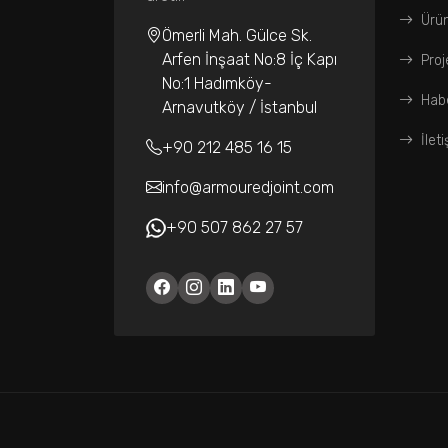
Ürün
Ömerli Mah. Gülce Sk.
Arfen İnşaat No:8 İç Kapı
Proj
No:1 Hadımköy-
Habe
Arnavutköy / İstanbul
İlet
+90 212 485 16 15
info@armouredjoint.com
+90 507 862 27 57