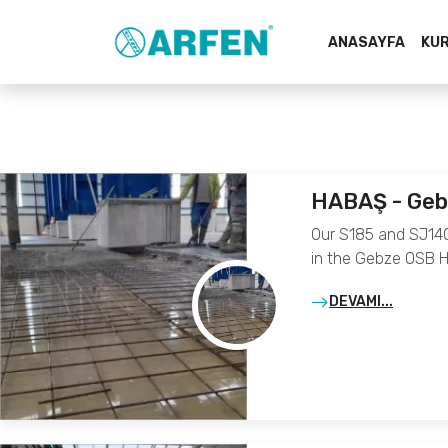
ANASAYFA
KU
HABAŞ - Geb
Our S185 and SJ14
in the Gebze OSB H
DEVAMI...