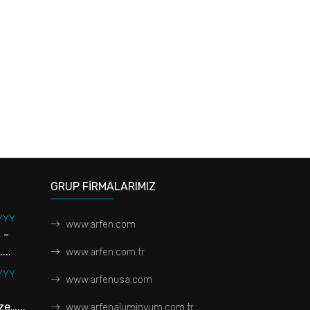
GRUP FİRMALARIMIZ
YYY
www.arfen.com
 -
...
www.arfen.com.tr
YYY
www.arfenusa.com
e…...
www.arfenaluminyum.com.tr