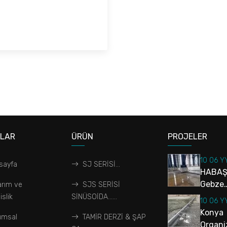
ALAR
ÜRÜN
PROJELER
10 06 Y
sayfa
SJ SERİSİ...
HABAŞ
Gebze…
arım ve
SJS SERİSİ
slik
SİNÜSOİDA…...
10 06 Y
Konya
umsal
TAMİR DERZİ & ŞAP
Organiz