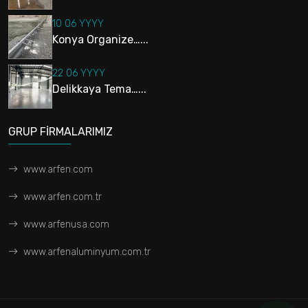
10 06 YYYY
Konya Organize…...
22 06 YYYY
Delikkaya Tema…...
GRUP FİRMALARIMIZ
www.arfen.com
www.arfen.com.tr
www.arfenusa.com
www.arfenaluminyum.com.tr