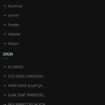
Kurumsal
Ürünler
Projeler
Haberler
İletişim
ÜRÜN
SJ SERİSİ...
SJS SERİSİ SİNÜSOİDA…...
TAMİR DERZİ & ŞAP ÇA…...
SLAB JOINT TRAPEZOİD…...
PASLANMAZ ÇATLAK KON…...